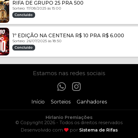
RIFA DE GRUPO 25 PRA 500
Sorteio: 17/08/2025 às 15:00
Concluído
1º EDIÇÃO NA CENTENA R$ 10 PRA R$ 6.000
Sorteio: 26/07/2025 às 18:50
Concluído
Estamos nas redes sociais
Início
Sorteios
Ganhadores
Hirlanio Premiações
© Copyright 2026 - Todos os direitos reservados
Desenvolvido com
por
Sistema de Rifas